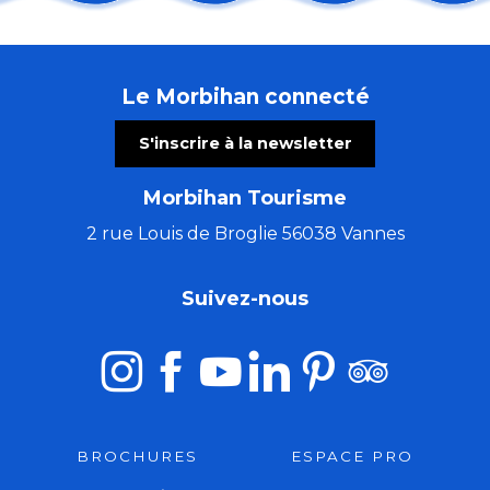
Conférence : Levons les yeux pour voir la peinture sur
La Cyclosportive Jordan Jégat
Spectacles Sérenchantement
Le Morbihan connecté
Ateliers : Voyage autour du lin
Rendez-vous sur les nuages - Journée cirque
S'inscrire à la newsletter
2e rallye du Centre-Bretagne
Exposition Delphine Delhumeau - Maison du Phare
Morbihan Tourisme
Bain de forêt
Pardon de Saint-Guénolé
2 rue Louis de Broglie 56038 Vannes
Canal SLAM Bohême
Contes et légendes de Brocéliande
Suivez-nous
Concert "A remonte dans le temps"
BROCHURES
ESPACE PRO