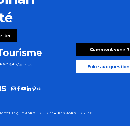
té
ny
letter
aises festives aux accents tziganes
Comment venir ?
Tourisme
e 56038 Vannes
Foire aux question
us
HOTOTHÈQUE
MORBIHAN AFFAIRES
MORBIHAN.FR