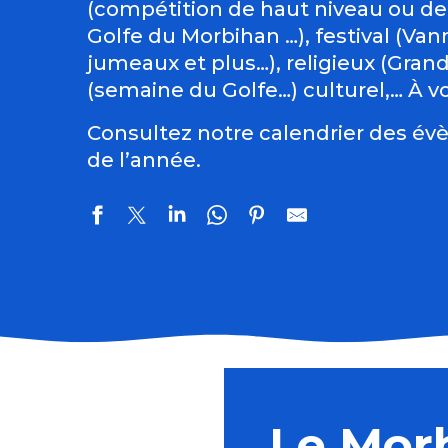
(compétition de haut niveau ou de
Golfe du Morbihan …), festival (Vann
jumeaux et plus…), religieux (Gran
(semaine du Golfe…) culturel,… À vo
Consultez notre calendrier des évè
de l’année.
Les tremplins de Guémené
Du Val Sans Retour au Graal avec Guillaume
Balade nature "Les insectes au Bois d’Amour"
Le Mor
Randonnée pédestre