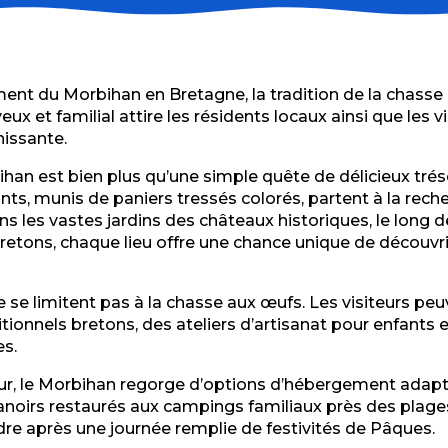
ent du Morbihan en Bretagne, la tradition de la chasse
 et familial attire les résidents locaux ainsi que les vis
hissante.
n est bien plus qu’une simple quête de délicieux trésor
enfants, munis de paniers tressés colorés, partent à la
 les vastes jardins des châteaux historiques, le long d
retons, chaque lieu offre une chance unique de découvrir
 se limitent pas à la chasse aux œufs. Les visiteurs pe
aditionnels bretons, des ateliers d’artisanat pour enfant
es.
our, le Morbihan regorge d’options d’hébergement adapt
irs restaurés aux campings familiaux près des plages do
dre après une journée remplie de festivités de Pâques.