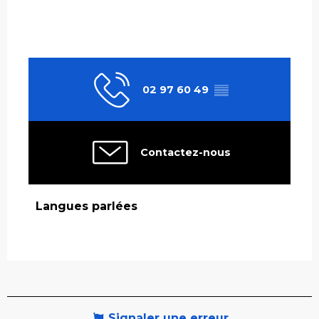
02 97 60 49
▒▒
Contactez-nous
Langues parlées
Langues parlées
Signaler une erreur