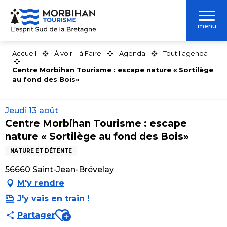
Aller
au
menu
contenu
principal
Accueil
À voir – à Faire
Agenda
Tout l’agenda
Centre Morbihan Tourisme : escape nature « Sortilège
au fond des Bois»
Jeudi 13 août
Centre Morbihan Tourisme : escape
nature « Sortilège au fond des Bois»
NATURE ET DÉTENTE
56660 Saint-Jean-Brévelay
M'y rendre
J'y vais en train !
Ajouter aux favoris
Partager