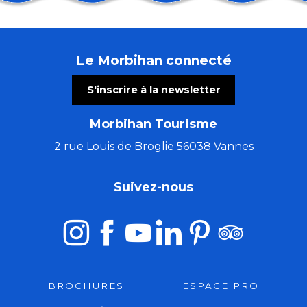
Concert à remonter dans le temps (de Huillet à Beet
Atelier gravure sur tetrapak
Convention du Disque
Le Morbihan connecté
Ball-Trap
Fort Fort Lointain Open air w. Jessy Matador, Colone
S'inscrire à la newsletter
Vide grenier à Saint Pïerre Quiberon
Mélanie Busnel, Gildas Bitout et Laurent Cadilhac
Morbihan Tourisme
Marché de créateurs
Lieux mouvants
2 rue Louis de Broglie 56038 Vannes
Conférence : Levons les yeux pour voir la peinture sur
La Cyclosportive Jordan Jégat
Suivez-nous
Fête des vieux métiers: 23éme édition
BROCHURES
ESPACE PRO