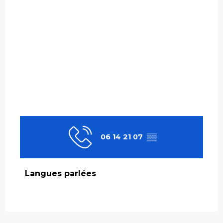
06 14 21 07
▒▒
Langues parlées
Langues parlées