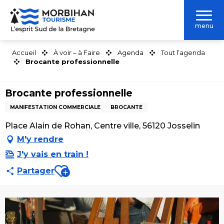
Aller
au
menu
contenu
principal
Accueil
À voir – à Faire
Agenda
Tout l’agenda
Brocante professionnelle
Brocante professionnelle
MANIFESTATION COMMERCIALE
BROCANTE
Place Alain de Rohan, Centre ville, 56120 Josselin
M'y rendre
J'y vais en train !
Ajouter aux favoris
Partager