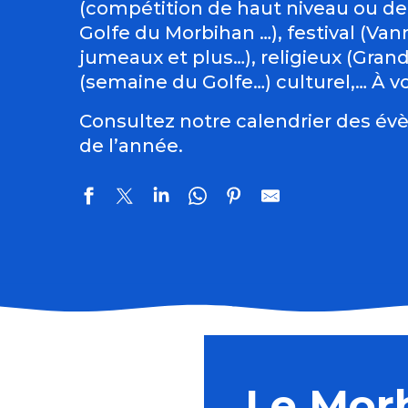
(compétition de haut niveau ou de
Golfe du Morbihan …), festival (Vann
jumeaux et plus…), religieux (Gran
(semaine du Golfe…) culturel,… À vo
Consultez notre calendrier des évè
de l’année.
Balade géologique
Costumes bretons - Lithographies de Jean Coffinièr
Fête de la Mer - Houat
Le Mor
Exposition des artistes pluneretains