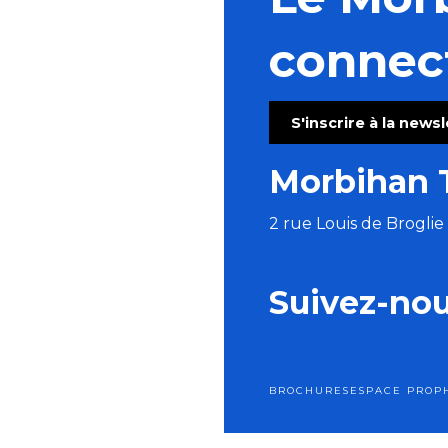
Atelier abat-jour rond ou ovale
Initiation Kizomba & soirée SBK (Salsa Batchata Ki
connec
Régate : la Dom's Cup
Course cycliste de Toul an Chy
Fête de la Sardine
S'inscrire à la news
La Poch'Fest
Parlez la langue des bois
Morbihan 
Du Val Sans Retour au Graal avec Pauline
2 rue Louis de Brogli
Suivez-no
BROCHURES
ESPACE PRO
P