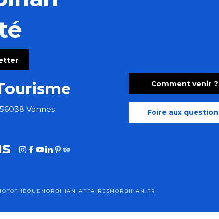
zomba)
té
letter
Comment venir ?
Tourisme
e 56038 Vannes
Foire aux question
us
HOTOTHÈQUE
MORBIHAN AFFAIRES
MORBIHAN.FR