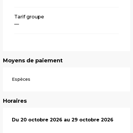
Tarif groupe
—
Moyens de paiement
Espèces
Horaires
Du
Du
20 octobre 2026
20 octobre 2026
au
au
29 octobre 2026
29 octobre 2026