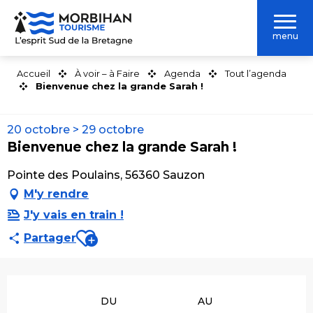
Aller
au
menu
contenu
principal
Accueil
À voir – à Faire
Agenda
Tout l’agenda
Bienvenue chez la grande Sarah !
20 octobre > 29 octobre
Bienvenue chez la grande Sarah !
Pointe des Poulains, 56360 Sauzon
M'y rendre
J'y vais en train !
Ajouter aux favoris
Partager
Ouverture et coordonnées
DU
AU