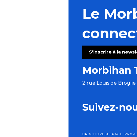
Le Mor
connec
S'inscrire à la news
Morbihan 
2 rue Louis de Brogli
Suivez-no
BROCHURES
ESPACE PRO
P