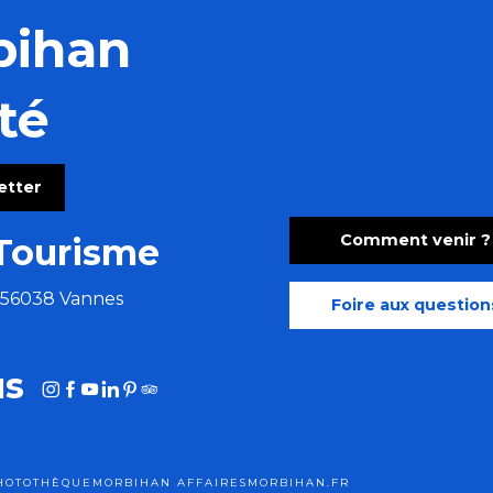
bihan
té
letter
Comment venir ?
Tourisme
e 56038 Vannes
Foire aux question
us
HOTOTHÈQUE
MORBIHAN AFFAIRES
MORBIHAN.FR