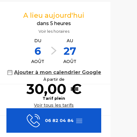
Ouverture et co
A lieu aujourd'hui
dans 5 heures
Voir les horaires
DU
AU
6
27
AOÛT
AOÛT
Ajouter à mon calendrier Google
À partir de
30,00 €
Tarif plein
Voir tous les tarifs
06 82 04 84
▒▒