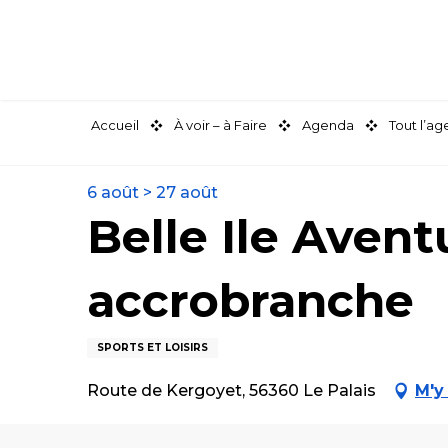
Aller
au
contenu
principal
Accueil
À voir – à Faire
Agenda
Tout l’a
6 août > 27 août
Belle Ile Avent
accrobranche
SPORTS ET LOISIRS
Route de Kergoyet, 56360 Le Palais
M'y