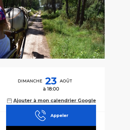
Ouverture et co
23
DIMANCHE
AOÛT
à 18:00
Ajouter à mon calendrier Google
Appeler