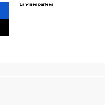
Langues parlées
Langues parlées