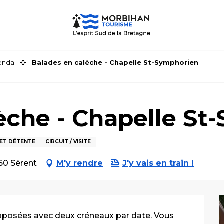
genda
Balades en calèche - Chapelle St-Symphorien
èche - Chapelle St
ET DÉTENTE
CIRCUIT / VISITE
60 Sérent
M'y rendre
J'y vais en train !
roposées avec deux créneaux par date. Vous 