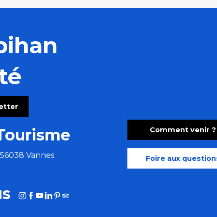
bihan
té
letter
Comment venir ?
Tourisme
e 56038 Vannes
Foire aux question
us