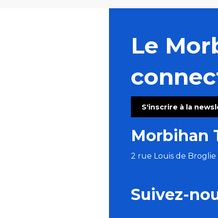
Le Mor
connec
S'inscrire à la news
Morbihan 
2 rue Louis de Brogli
Suivez-no