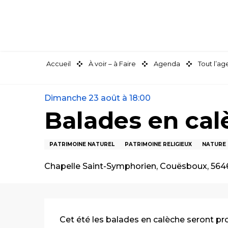
Aller
au
contenu
principal
Accueil
À voir – à Faire
Agenda
Tout l’a
Dimanche 23 août à 18:00
Balades en cal
PATRIMOINE NATUREL
PATRIMOINE RELIGIEUX
NATURE 
Chapelle Saint-Symphorien, Couësboux, 564
Description
Cet été les balades en calèche seront p