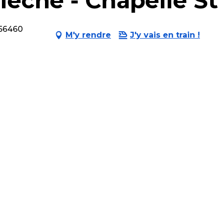
lèche - Chapelle 
 56460
M'y rendre
J'y vais en train !