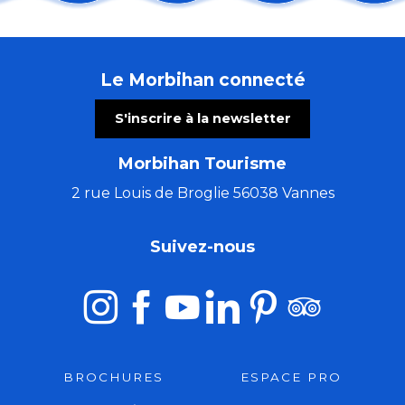
Régate : la Dom's Cup
Du Val Sans Retour au Graal avec Pauline
Ecume Festival
Le Morbihan connecté
Participez à l'Eté qui sauve
Soirée Karaoké Pédalé avec "La Karacyclette"
S'inscrire à la newsletter
Concours Couleurs de Bretagne
EXPO sur le patrimoine maritime local
Morbihan Tourisme
Fête de la Sardine
Puces de Mer - Vide grenier des Marins
2 rue Louis de Broglie 56038 Vannes
Les Crêtes brûlées - Hyperpunk Folk
Spectacles immersifs : Festival Excalibur
Suivez-nous
Fêtes locales #1 & #2
BROCHURES
ESPACE PRO