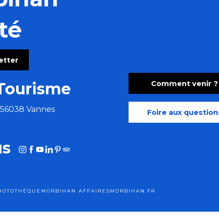
té
e de Rieux et jouez !
letter
Comment venir ?
Tourisme
e 56038 Vannes
Foire aux question
us
HOTOTHÈQUE
MORBIHAN AFFAIRES
MORBIHAN.FR