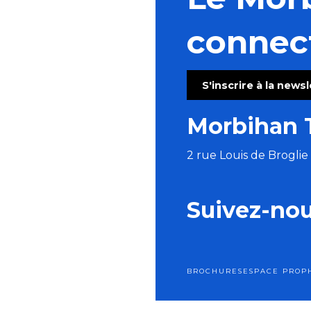
Ferme du cheval de trait - Journée portes ouvertes
Atelier abat-jour rond ou ovale
connec
Parlez la langue des bois
Atelier fleurs en porcelaine - partie 1
La ZIcoteK: empruntez un instrument à la médiathèqu
S'inscrire à la news
Football : Match de gala
Ecume Festival
Morbihan 
Concert de Rose et Henri - chansons ibériques
2 rue Louis de Brogli
Suivez-no
BROCHURES
ESPACE PRO
P