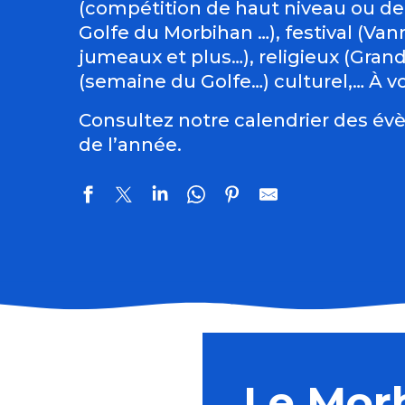
(compétition de haut niveau ou de
Golfe du Morbihan …), festival (Vann
jumeaux et plus…), religieux (Gran
(semaine du Golfe…) culturel,… À vo
Consultez notre calendrier des évè
de l’année.
Régate : la Dom's Cup
Balade géologique
Spectacles immersifs : Festival Excalibur
Le Mor
Exposition des artistes pluneretains