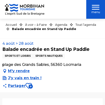
Aller
au
menu
contenu
principal
Accueil
À voir – à Faire
Agenda
Tout l’agenda
Balade encadrée en Stand Up Paddle
4 août > 28 août
Balade encadrée en Stand Up Paddle
SPORTS ET LOISIRS
SPORTS NAUTIQUES
plage des Grands Sables, 56360 Locmaria
M'y rendre
J'y vais en train !
Ajouter aux favoris
Partager
Ouverture et coordonnées