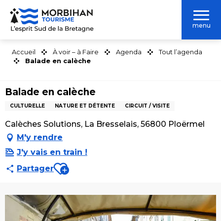
Aller
au
menu
contenu
principal
Accueil
À voir – à Faire
Agenda
Tout l’agenda
Balade en calèche
Balade en calèche
CULTURELLE
NATURE ET DÉTENTE
CIRCUIT / VISITE
Calèches Solutions, La Bresselais, 56800 Ploërmel
M'y rendre
J'y vais en train !
Ajouter aux favoris
Partager