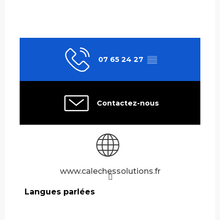
07 65 24 27
▒▒
Contactez-nous
www.calechessolutions.fr
Langues parlées
Langues parlées