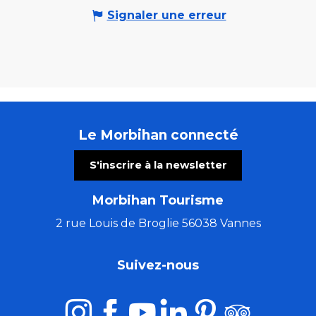
Signaler une erreur
Le Morbihan connecté
S'inscrire à la newsletter
Morbihan Tourisme
2 rue Louis de Broglie 56038 Vannes
Suivez-nous