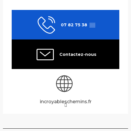
07 82 75 38
▒▒
Contactez-nous
incroyableschemins.fr