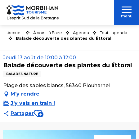
Aller
au
menu
contenu
principal
Accueil
À voir – à Faire
Agenda
Tout l’agenda
Balade découverte des plantes du littoral
Jeudi 13 août de 10:00 à 12:00
Balade découverte des plantes du littoral
BALADES NATURE
Plage des sables blancs, 56340 Plouharnel
M'y rendre
J'y vais en train !
Ajouter aux favoris
Partager