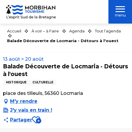
Aller
au
menu
contenu
principal
Accueil
À voir – à Faire
Agenda
Tout l’agenda
Balade Découverte de Locmaria - Détours à l'ouest
13 août > 20 août
Balade Découverte de Locmaria - Détours
à l'ouest
HISTORIQUE
CULTURELLE
place des tilleuls, 56360 Locmaria
M'y rendre
J'y vais en train !
Ajouter aux favoris
Partager