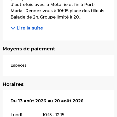
d'autrefois avec la Métairie et fin à Port-
Maria ; Rendez vous à 10h15 place des tilleuls. 
Balade de 2h. Groupe limité à 20...
Lire la suite
Moyens de paiement
Espèces
Horaires
Du
Du
13 août 2026
13 août 2026
au
au
20 août 2026
20 août 2026
Lundi
10:15 - 12:15