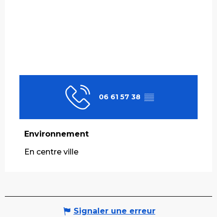
06 61 57 38
▒▒
Environnement
Environnement
En centre ville
Signaler une erreur