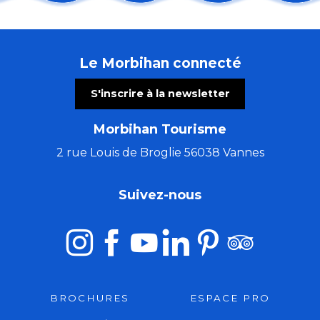
Pardon de Saint-Guénolé
Fête de Cranne
Roman de Renart, spectacle solo
Le Morbihan connecté
Concert à remonter dans le temps (de Huillet à Beet
Les chemins du Graal avec Marie Semaille - éveilleuse
S'inscrire à la newsletter
Le Parvis des Savoir-Faire
Marchés des arts et de l'artisanat
Morbihan Tourisme
Pot d'accueil des vacanciers
Orgue et Voix
2 rue Louis de Broglie 56038 Vannes
Marché des artisans à La Grande Vallée
Troc et puces
Suivez-nous
Rendez-vous sur les nuages - Journée cirque
BROCHURES
ESPACE PRO