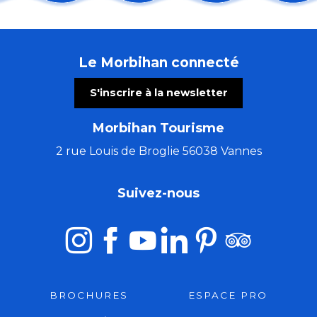
Conférence : Levons les yeux pour voir la peinture sur
La Cyclosportive Jordan Jégat
Spectacles Sérenchantement
Le Morbihan connecté
Ateliers : Voyage autour du lin
Rendez-vous sur les nuages - Journée cirque
S'inscrire à la newsletter
2e rallye du Centre-Bretagne
Exposition Delphine Delhumeau - Maison du Phare
Morbihan Tourisme
Bain de forêt
Pardon de Saint-Guénolé
2 rue Louis de Broglie 56038 Vannes
Canal SLAM Bohême
Contes et légendes de Brocéliande
Suivez-nous
Concert "A remonte dans le temps"
BROCHURES
ESPACE PRO