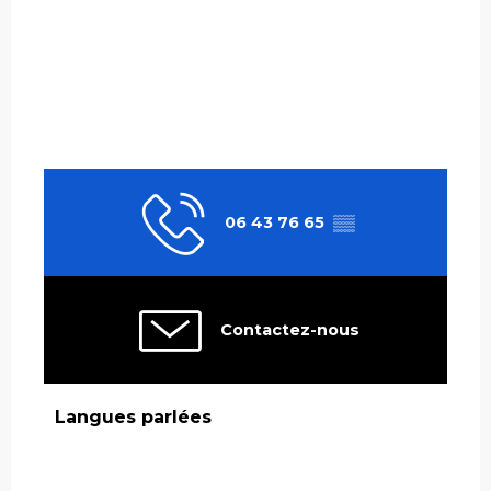
06 43 76 65
▒▒
Contactez-nous
Langues parlées
Langues parlées