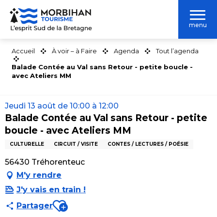
Aller
au
menu
contenu
principal
Accueil
À voir – à Faire
Agenda
Tout l’agenda
Balade Contée au Val sans Retour - petite boucle -
avec Ateliers MM
Jeudi 13 août de 10:00 à 12:00
Balade Contée au Val sans Retour - petite
boucle - avec Ateliers MM
CULTURELLE
CIRCUIT / VISITE
CONTES / LECTURES / POÉSIE
56430 Tréhorenteuc
M'y rendre
J'y vais en train !
Ajouter aux favoris
Partager