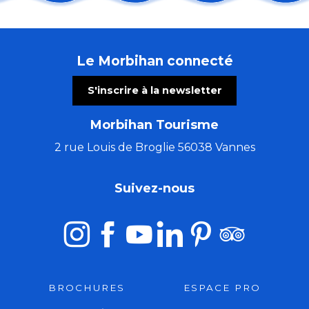
Arth Maël en balade : Fratello - cirque
Randonnée : Histoire locale de la Chouannerie
Les Incontournables : du retable aux lumières de l'Ar
Le Morbihan connecté
Concert de la chorale de Pontivy
Concert de Christophe Guillemot - harpiste luthier
S'inscrire à la newsletter
Les nocturnes des créatrices
Contes et marionnettes - Le Roman de Renart
Morbihan Tourisme
Atelier de peinture à l'aquarelle - Quai d'Orange
Vivre d'Amour
2 rue Louis de Broglie 56038 Vannes
Bain de forêt en nocturne
Importance de l’IA dans les conflits du 21e siècle
Suivez-nous
Visite du Moulin de Tremel
BROCHURES
ESPACE PRO