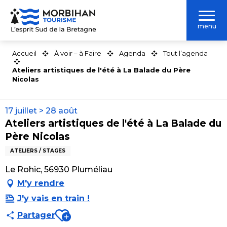
Aller
au
menu
contenu
principal
Accueil
À voir – à Faire
Agenda
Tout l’agenda
Ateliers artistiques de l'été à La Balade du Père
Nicolas
17 juillet > 28 août
Ateliers artistiques de l'été à La Balade du
Père Nicolas
ATELIERS / STAGES
Le Rohic, 56930 Pluméliau
M'y rendre
J'y vais en train !
Ajouter aux favoris
Partager