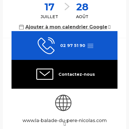
17
28
JUILLET
AOÛT
Ajouter à mon calendrier Google
02 97 51 90
▒▒
Contactez-nous
www.la-balade-du-pere-nicolas.com