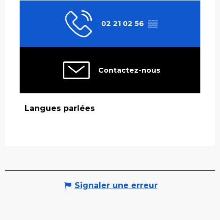
02 21 02 56
▒▒
Contactez-nous
Langues parlées
Langues parlées
Signaler une erreur