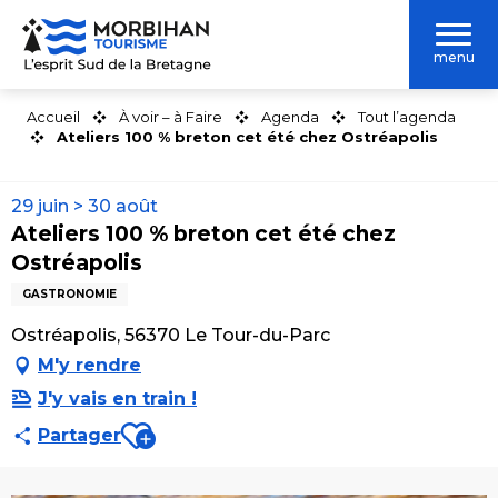
Aller
au
menu
contenu
principal
Accueil
À voir – à Faire
Agenda
Tout l’agenda
Ateliers 100 % breton cet été chez Ostréapolis
29 juin > 30 août
Ateliers 100 % breton cet été chez
Ostréapolis
GASTRONOMIE
Ostréapolis, 56370 Le Tour-du-Parc
M'y rendre
J'y vais en train !
Ajouter aux favoris
Partager