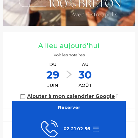
Ouverture et coordonnées
A lieu aujourd'hui
Voir les horaires
DU
AU
29
30
JUIN
AOÛT
Ajouter à mon calendrier Google
Réserver
02 21 02 56
▒▒