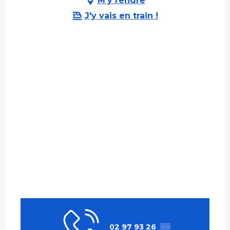
M'y rendre
J'y vais en train !
02 97 93 26
▒▒