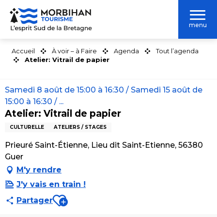
Aller
au
menu
contenu
principal
Accueil
À voir – à Faire
Agenda
Tout l’agenda
Atelier: Vitrail de papier
Samedi 8 août de 15:00 à 16:30 / Samedi 15 août de
15:00 à 16:30 / ...
Atelier: Vitrail de papier
CULTURELLE
ATELIERS / STAGES
Prieuré Saint-Étienne, Lieu dit Saint-Etienne, 56380
Guer
M'y rendre
J'y vais en train !
Ajouter aux favoris
Partager