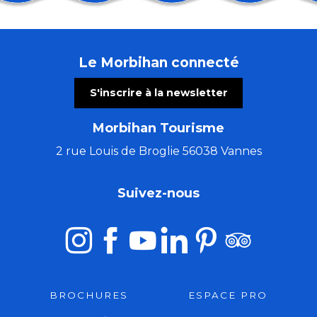
Concert à remonter dans le temps (de Huillet à Beet
Atelier gravure sur tetrapak
Convention du Disque
Le Morbihan connecté
Ball-Trap
Fort Fort Lointain Open air w. Jessy Matador, Colone
S'inscrire à la newsletter
Vide grenier à Saint Pïerre Quiberon
Mélanie Busnel, Gildas Bitout et Laurent Cadilhac
Morbihan Tourisme
Marché de créateurs
Lieux mouvants
2 rue Louis de Broglie 56038 Vannes
Conférence : Levons les yeux pour voir la peinture sur
La Cyclosportive Jordan Jégat
Suivez-nous
Fête des vieux métiers: 23éme édition
BROCHURES
ESPACE PRO