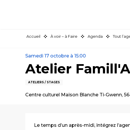
Aller
au
contenu
principal
Accueil
À voir – à Faire
Agenda
Tout l’a
Samedi 17 octobre à 15:00
Atelier Famill'A
ATELIERS / STAGES
Centre culturel Maison Blanche Ti-Gwenn, 5
Description
Le temps d’un après-midi, intégrez l’agenc