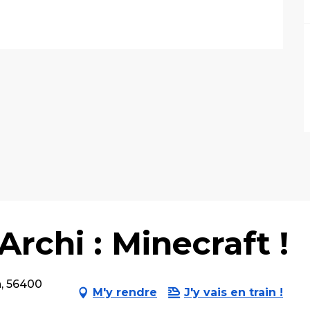
Archi : Minecraft !
n, 56400
M'y rendre
J'y vais en train !