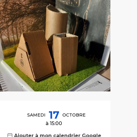
Ouverture et co
17
SAMEDI
OCTOBRE
à 15:00
Ajouter à mon calendrier Google