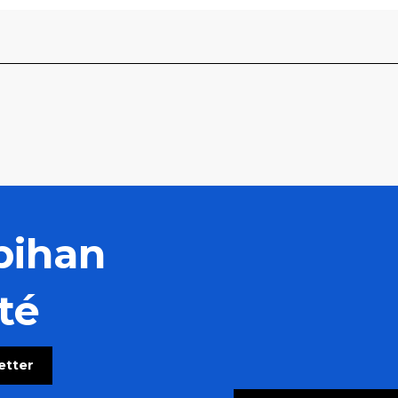
bihan
té
letter