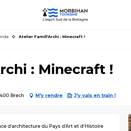
genda
Atelier Famill'Archi : Minecraft !
rchi : Minecraft !
6400 Brech
M'y rendre
J'y vais en train !
e d’architecture du Pays d’Art et d'Histoire 