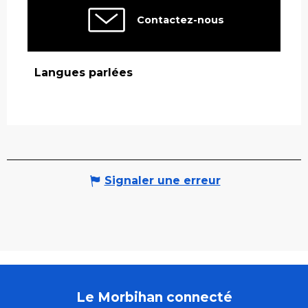
Contactez-nous
Langues parlées
Langues parlées
Signaler une erreur
Le Morbihan connecté