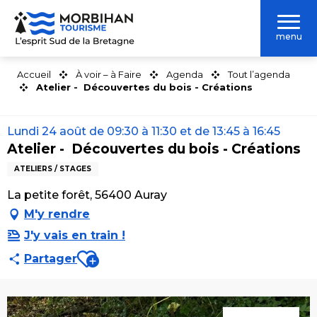
Aller
au
menu
contenu
principal
Accueil
À voir – à Faire
Agenda
Tout l’agenda
Atelier - Découvertes du bois - Créations
Lundi 24 août de 09:30 à 11:30 et de 13:45 à 16:45
Atelier - Découvertes du bois - Créations
ATELIERS / STAGES
La petite forêt, 56400 Auray
M'y rendre
J'y vais en train !
Ajouter aux favoris
Partager