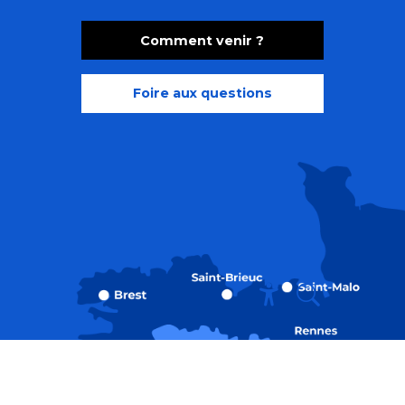
Comment venir ?
Foire aux questions
Recherche
Accessibili