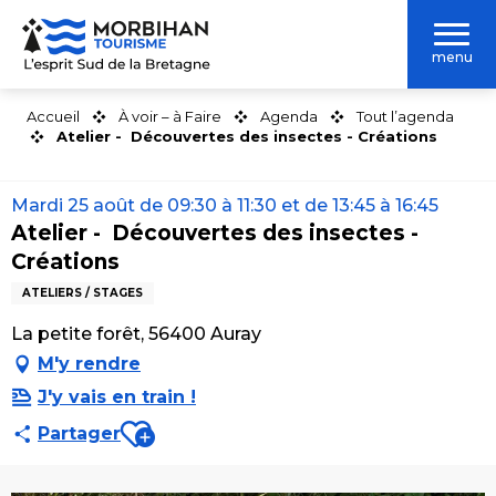
Aller
au
menu
contenu
principal
Accueil
À voir – à Faire
Agenda
Tout l’agenda
Atelier - Découvertes des insectes - Créations
Mardi 25 août de 09:30 à 11:30 et de 13:45 à 16:45
Atelier - Découvertes des insectes -
Créations
ATELIERS / STAGES
La petite forêt, 56400 Auray
M'y rendre
J'y vais en train !
Ajouter aux favoris
Partager