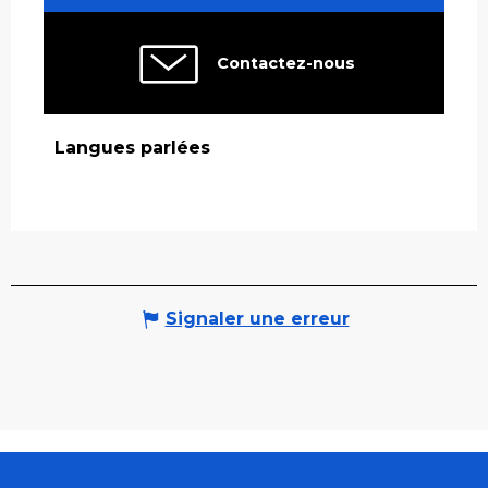
Contactez-nous
Langues parlées
Langues parlées
Signaler une erreur