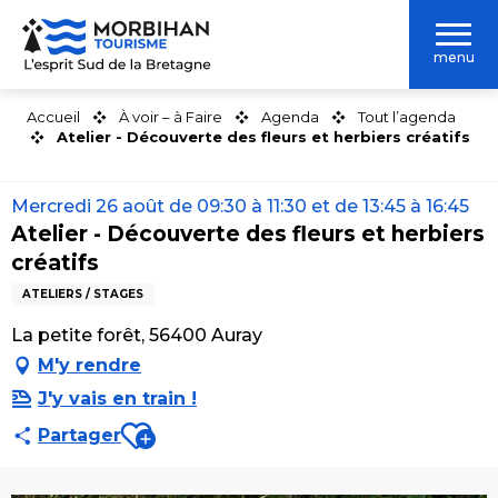
Aller
au
menu
contenu
principal
Accueil
À voir – à Faire
Agenda
Tout l’agenda
Atelier - Découverte des fleurs et herbiers créatifs
Mercredi 26 août de 09:30 à 11:30 et de 13:45 à 16:45
Atelier - Découverte des fleurs et herbiers
créatifs
ATELIERS / STAGES
La petite forêt, 56400 Auray
M'y rendre
J'y vais en train !
Ajouter aux favoris
Partager