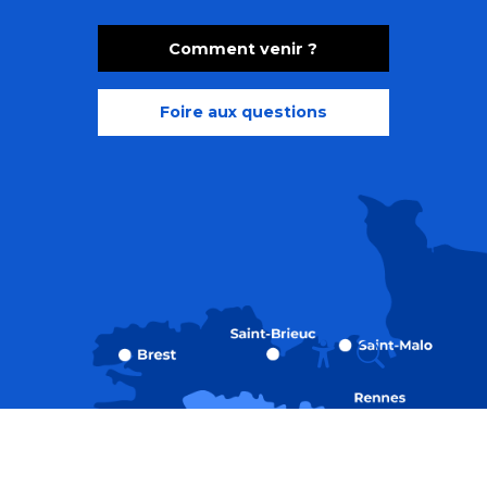
Comment venir ?
Foire aux questions
Recherche
Accessibili