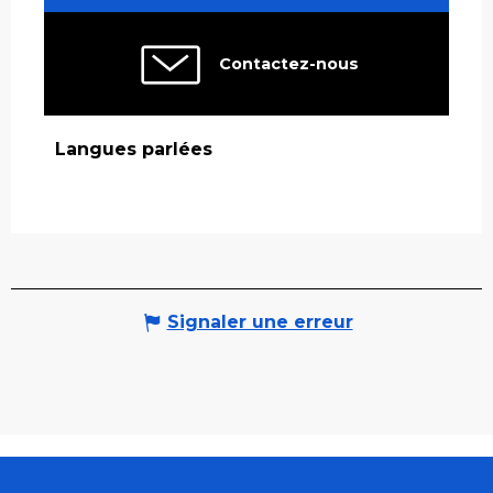
Contactez-nous
Langues parlées
Langues parlées
Signaler une erreur