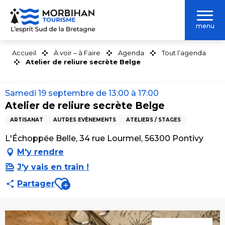
Aller
au
menu
contenu
principal
Accueil
À voir – à Faire
Agenda
Tout l’agenda
Atelier de reliure secrète Belge
Samedi 19 septembre de 13:00 à 17:00
Atelier de reliure secrète Belge
ARTISANAT
AUTRES EVÈNEMENTS
ATELIERS / STAGES
L'Échoppée Belle, 34 rue Lourmel, 56300 Pontivy
M'y rendre
J'y vais en train !
Ajouter aux favoris
Partager