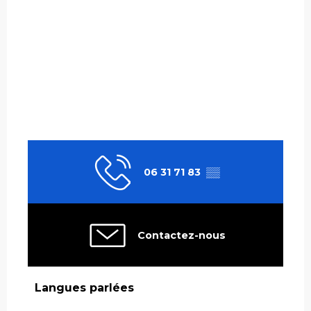
06 31 71 83
▒▒
Contactez-nous
Langues parlées
Langues parlées