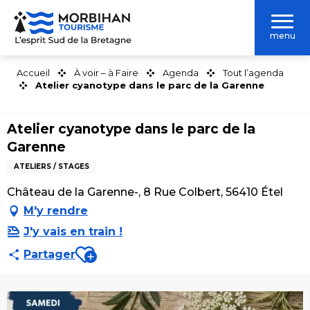
Aller
au
menu
contenu
principal
Accueil
À voir – à Faire
Agenda
Tout l’agenda
Atelier cyanotype dans le parc de la Garenne
Atelier cyanotype dans le parc de la
Garenne
ATELIERS / STAGES
Château de la Garenne-, 8 Rue Colbert, 56410 Étel
M'y rendre
J'y vais en train !
Ajouter aux favoris
Partager