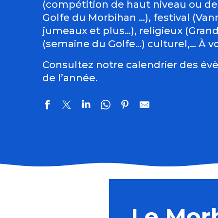
(compétition de haut niveau ou de
Golfe du Morbihan …), festival (Vann
jumeaux et plus…), religieux (Gran
(semaine du Golfe…) culturel,… À vo
Consultez notre calendrier des évè
de l’année.
Brocante par Anim'Etel
Conférence : Levons les yeux pour voir la peinture sur
Pardon de Saint-Guénolé
Le Mor
Brocante dans les rues d'Etel