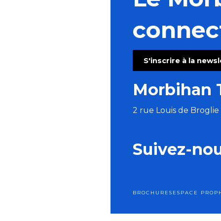
Concert "A remonte dans le temps"
Atelier gravure sur tetrapak
connec
Journées des hibiscus aux jardins d'Ewen
Concert à remonter dans le temps (de Huillet à Beet
Pardon de Saint-Guénolé
S'inscrire à la news
Concert : Monsieur Poisson
Ball-Trap
Morbihan 
Tournoi Kib Open Beach 2026
2 rue Louis de Brogli
Suivez-no
BROCHURES
ESPACE PRO
P