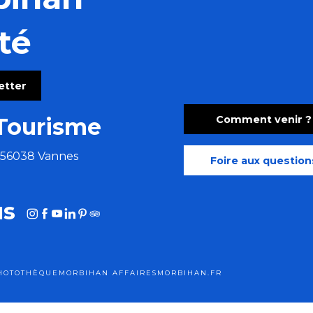
té
hoven)
letter
Comment venir ?
Tourisme
e 56038 Vannes
Foire aux question
us
HOTOTHÈQUE
MORBIHAN AFFAIRES
MORBIHAN.FR