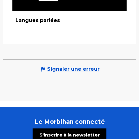
Langues parlées
Langues parlées
Signaler une erreur
Le Morbihan connecté
S'inscrire à la newsletter