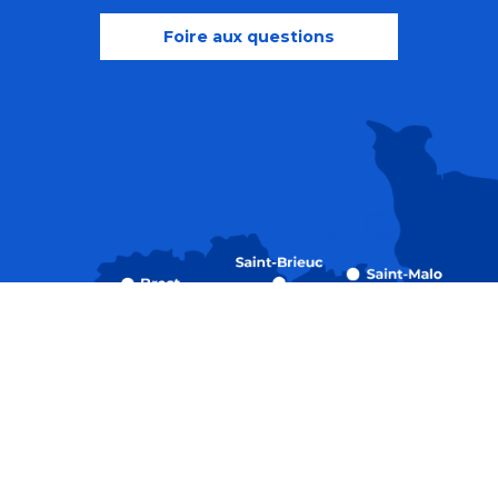
Foire aux questions
Recherche
Accessibili