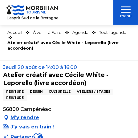
Aller
au
menu
contenu
principal
Accueil
À voir – à Faire
Agenda
Tout l’agenda
Atelier créatif avec Cécile White - Leporello (livre
accordéon)
Jeudi 20 août de 14:00 à 16:00
Atelier créatif avec Cécile White -
Leporello (livre accordéon)
PEINTURE
DESSIN
CULTURELLE
ATELIERS / STAGES
PEINTURE
56800 Campénéac
M'y rendre
J'y vais en train !
Ajouter aux favoris
Partager