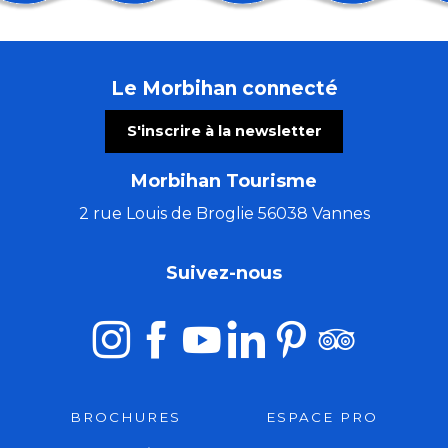
Balade géologique
Costumes bretons - Lithographies de Jean Coffinièr
Fête de la Mer - Houat
Le Morbihan connecté
Exposition des artistes pluneretains
Atelier abat-jour rond ou ovale
S'inscrire à la newsletter
Initiation Kizomba & soirée SBK (Salsa Batchata Ki
Régate : la Dom's Cup
Morbihan Tourisme
Course cycliste de Toul an Chy
Fête de la Sardine
2 rue Louis de Broglie 56038 Vannes
La Poch'Fest
Parlez la langue des bois
Suivez-nous
Du Val Sans Retour au Graal avec Pauline
BROCHURES
ESPACE PRO