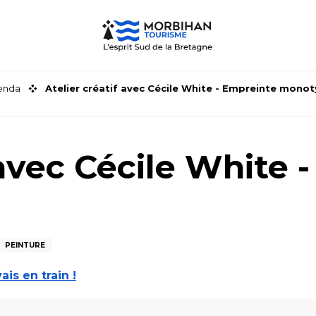
genda
Atelier créatif avec Cécile White - Empreinte mono
 avec Cécile White 
PEINTURE
vais en train !