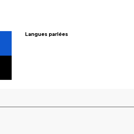
Langues parlées
Langues parlées