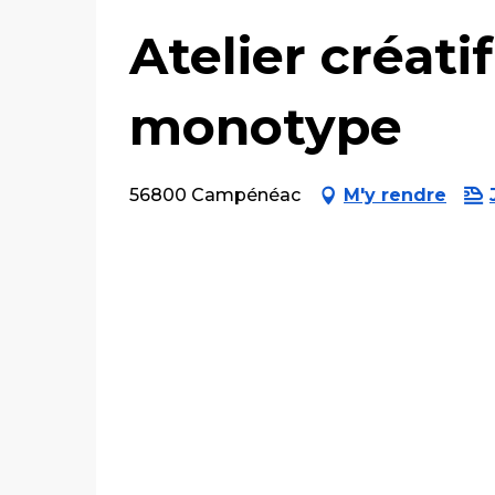
Atelier créat
monotype
56800 Campénéac
M'y rendre