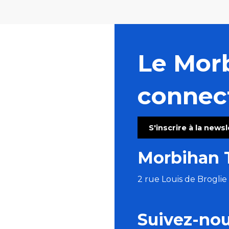
Le Mor
connec
S'inscrire à la news
Morbihan 
2 rue Louis de Brogli
Suivez-no