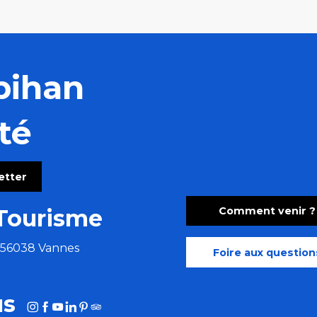
bihan
té
letter
Comment venir ?
Tourisme
e 56038 Vannes
Foire aux question
us