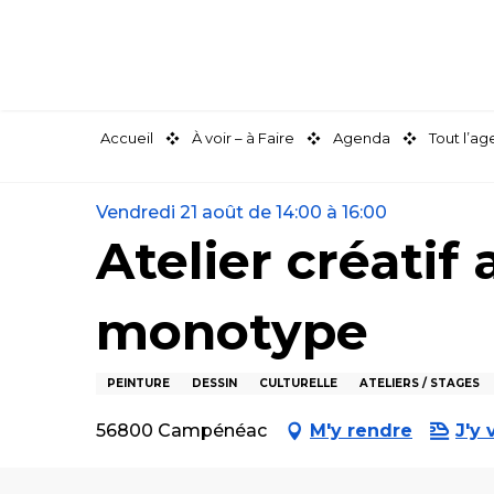
Aller
au
contenu
principal
Accueil
À voir – à Faire
Agenda
Tout l’a
Vendredi 21 août de 14:00 à 16:00
Atelier créatif
monotype
PEINTURE
DESSIN
CULTURELLE
ATELIERS / STAGES
56800 Campénéac
M'y rendre
J'y 