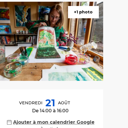
+1 photo
Ouverture et co
21
VENDREDI
AOÛT
De 14:00 à 16:00
Ajouter à mon calendrier Google