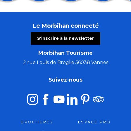
Les Patrimoines de l'été : le château de Ménoray
Cinéma en plein air & animation cirque
Stage de Danse de la Compagnie Isabelle Payet
Le Morbihan connecté
Les Ateliers bois de l'été (8 à 16 ans)
Trio Pêr Vari Kervarec
S'inscrire à la newsletter
Concert musique baroque : rossignol en amour
Atelier créatif avec Cécile White - Empreinte monot
Morbihan Tourisme
La Côte Sauvage : un paysage et une biodiversité à c
Stage de tapisserie en ameublement
2 rue Louis de Broglie 56038 Vannes
Les Ateliers bois de l'été (5 à 7 ans)
Morgan of Glencoe, chant & harpe celtique.
Suivez-nous
El Locutorio itinerante - Chanson franco-latine
BROCHURES
ESPACE PRO