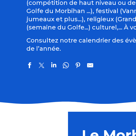
(compétition de haut niveau ou de
Golfe du Morbihan …), festival (Vann
jumeaux et plus…), religieux (Gran
(semaine du Golfe…) culturel,… À vo
Consultez notre calendrier des évè
de l’année.
Du Val Sans Retour au Graal avec Guillaume
Ploërmel sur les pas du Dragon
Fête de l'agriculture et de l'ostréiculture
Le Mor
Art Péros – Dark Swallows