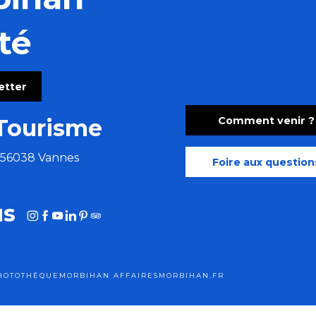
té
letter
Comment venir ?
Tourisme
aises festives aux accents tziganes
e 56038 Vannes
Foire aux question
us
HOTOTHÈQUE
MORBIHAN AFFAIRES
MORBIHAN.FR