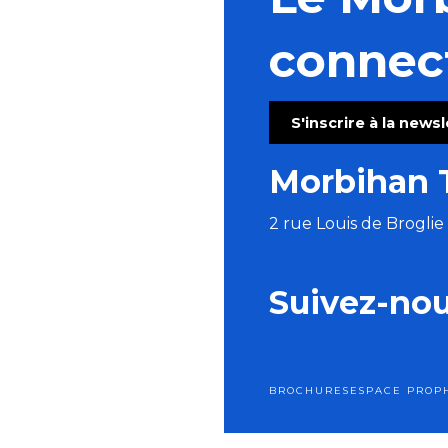
Atelier de peinture à l'aquarelle - Quai d'Orange
La nuit dans les landes
connec
Visite commentée de l'exposition temporaire
Repas Moules Frites - aout
Les tremplins de Guémené
S'inscrire à la news
Marché semi-nocturne
Apéros Klam - Morvan Le Ray
Morbihan 
Jeudis de l'été : Concert duo Tue-têt - reprises franç
2 rue Louis de Brogli
Suivez-no
BROCHURES
ESPACE PRO
P