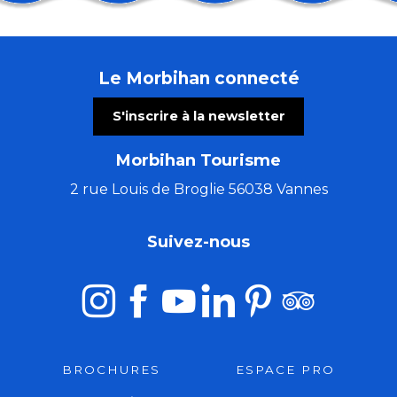
Les Patrimoines de l'été : le château de Ménoray
Cinéma en plein air & animation cirque
Stage de Danse de la Compagnie Isabelle Payet
Le Morbihan connecté
Les Ateliers bois de l'été (8 à 16 ans)
Trio Pêr Vari Kervarec
S'inscrire à la newsletter
Concert musique baroque : rossignol en amour
Atelier créatif avec Cécile White - Empreinte monot
Morbihan Tourisme
La Côte Sauvage : un paysage et une biodiversité à c
Stage de tapisserie en ameublement
2 rue Louis de Broglie 56038 Vannes
Les Ateliers bois de l'été (5 à 7 ans)
Morgan of Glencoe, chant & harpe celtique.
Suivez-nous
El Locutorio itinerante - Chanson franco-latine
BROCHURES
ESPACE PRO