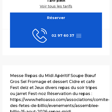
Tarif plein
Voir tous les tarifs
Réserver
02 97 60 37
▒▒
Description
Messe Repas du Midi Apéritif Soupe Bœuf 
Gros Sel Fromage et dessert Cidre et café 
Fest deiz et Jeux divers repas du soir tripes 
ou jarret Fest-noz Réservation du repas : 
https://www.helloasso.com/associations/comite-
des-fetes-de-billio/evenements/assemblee-
billio-15-aout-2026-repas-midi