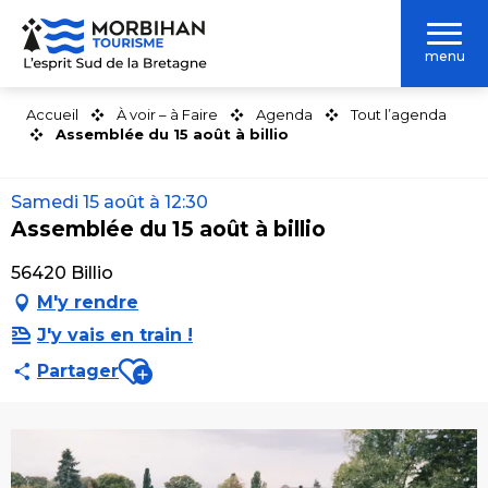
Aller
au
menu
contenu
principal
Accueil
À voir – à Faire
Agenda
Tout l’agenda
Assemblée du 15 août à billio
Samedi 15 août à 12:30
Assemblée du 15 août à billio
56420 Billio
M'y rendre
J'y vais en train !
Ajouter aux favoris
Partager