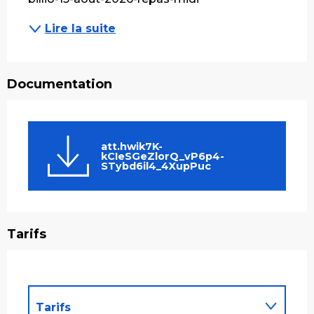
Lire la suite
Documentation
att.hwik7K-
kCIeSGeZlorQ_vP6p4-
STybd6il4_4XupPuc
Tarifs
Tarifs