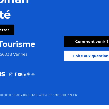
té
letter
 d'histoire
Comment venir ?
Tourisme
e 56038 Vannes
Foire aux question
us
HOTOTHÈQUE
MORBIHAN AFFAIRES
MORBIHAN.FR