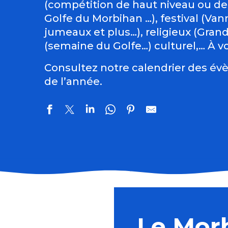
(compétition de haut niveau ou de
Golfe du Morbihan …), festival (Vann
jumeaux et plus…), religieux (Gran
(semaine du Golfe…) culturel,… À vo
Consultez notre calendrier des évè
de l’année.
El Locutorio itinerante - Chanson franco-latine
Atelier : Le parfum au Moyen Âge
Concert : Kaz Hawkins - Hope Experiment
Le Mor
Balades nature: visites guidées de la Tourbière de Sé