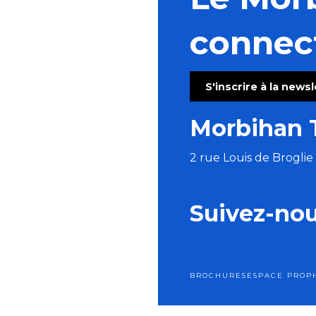
Les Ateliers bois de l'été (8 à 16 ans)
Marché festif
connec
Les Ateliers bois de l'été (5 à 7 ans)
Stage de Danse de la Compagnie Isabelle Payet
Concert avec Coeurs Dealers
S'inscrire à la news
Comestibles prés-salés
Les chemins du Graal avec Marie Semaille - éveilleuse
Morbihan 
Morgan of Glencoe, chant & harpe celtique.
2 rue Louis de Brogli
Suivez-no
BROCHURES
ESPACE PRO
P