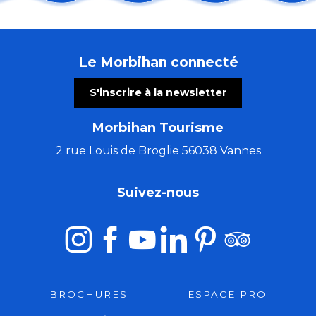
Conférence : Levons les yeux pour voir la peinture sur
La Cyclosportive Jordan Jégat
Spectacles Sérenchantement
Le Morbihan connecté
Ateliers : Voyage autour du lin
Rendez-vous sur les nuages - Journée cirque
S'inscrire à la newsletter
2e rallye du Centre-Bretagne
Exposition Delphine Delhumeau - Maison du Phare
Morbihan Tourisme
Bain de forêt
Pardon de Saint-Guénolé
2 rue Louis de Broglie 56038 Vannes
Canal SLAM Bohême
Contes et légendes de Brocéliande
Suivez-nous
Concert "A remonte dans le temps"
BROCHURES
ESPACE PRO