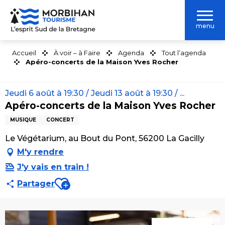
Aller
au
menu
contenu
principal
Accueil
À voir – à Faire
Agenda
Tout l’agenda
Apéro-concerts de la Maison Yves Rocher
Jeudi 6 août à 19:30 / Jeudi 13 août à 19:30 / ...
Apéro-concerts de la Maison Yves Rocher
MUSIQUE
CONCERT
Le Végétarium, au Bout du Pont, 56200 La Gacilly
M'y rendre
J'y vais en train !
Ajouter aux favoris
Partager