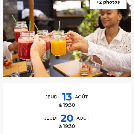
+2 photos
Ouverture et coordonnées
13
JEUDI
AOÛT
à 19:30
20
JEUDI
AOÛT
à 19:30