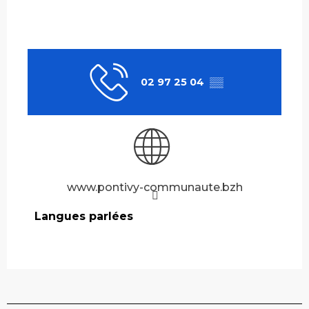
02 97 25 04
▒▒
www.pontivy-communaute.bzh
Langues parlées
Langues parlées