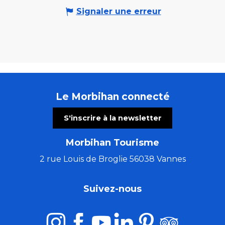
Signaler une erreur
Le Morbihan connecté
S'inscrire à la newsletter
Morbihan Tourisme
2 rue Louis de Broglie 56038 Vannes
Suivez-nous