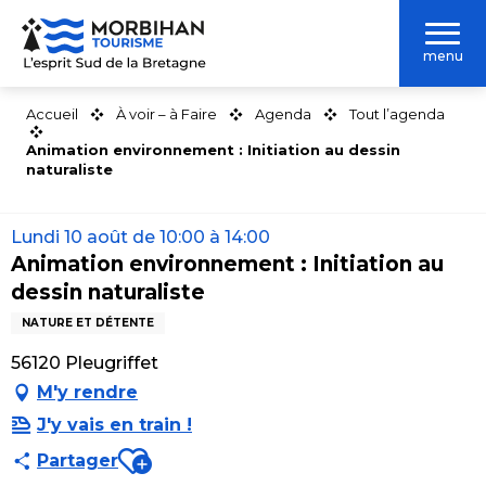
Aller
au
menu
contenu
principal
Accueil
À voir – à Faire
Agenda
Tout l’agenda
Animation environnement : Initiation au dessin
naturaliste
Lundi 10 août de 10:00 à 14:00
Animation environnement : Initiation au
dessin naturaliste
NATURE ET DÉTENTE
56120 Pleugriffet
M'y rendre
J'y vais en train !
Ajouter aux favoris
Partager