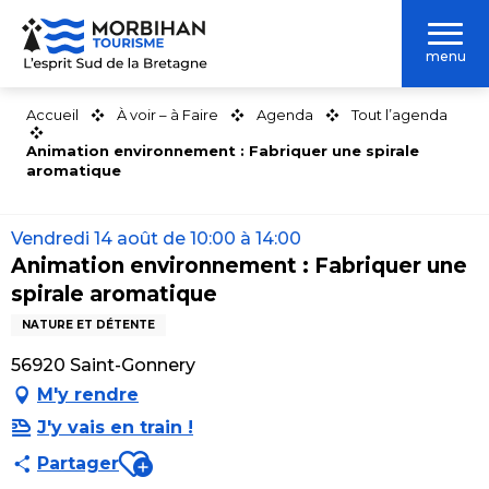
Aller
au
menu
contenu
principal
Accueil
À voir – à Faire
Agenda
Tout l’agenda
Animation environnement : Fabriquer une spirale
aromatique
Vendredi 14 août de 10:00 à 14:00
Animation environnement : Fabriquer une
spirale aromatique
NATURE ET DÉTENTE
56920 Saint-Gonnery
M'y rendre
J'y vais en train !
Ajouter aux favoris
Partager