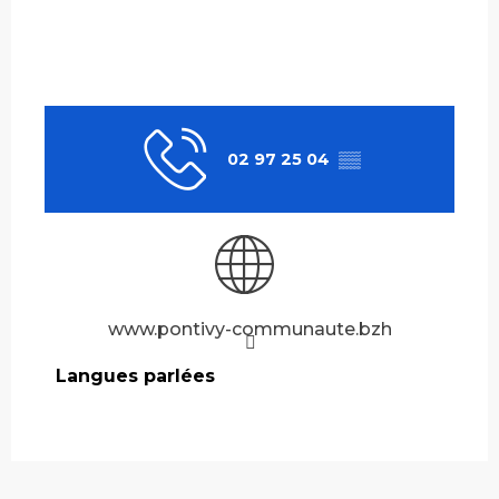
02 97 25 04
▒▒
www.pontivy-communaute.bzh
Langues parlées
Langues parlées