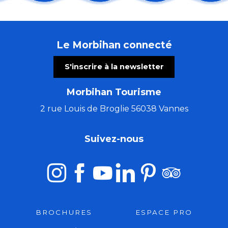
Les Incontournables : du retable aux lumières de l'Ar
Sortie nature : une soirée sur la lande
Les Virtuoses de Chambre de Cologne
Le Morbihan connecté
Atelier créatif avec Cécile White - Leporello (livre ac
Les grandes échappées : les secrets de Saint-Fiacre
S'inscrire à la newsletter
Ploërmel sur les pas du Dragon
Fête de l'agriculture et de l'ostréiculture
Morbihan Tourisme
Visite commentée de l'exposition temporaire
Concert Alma Criola
2 rue Louis de Broglie 56038 Vannes
Concert de Christophe Guillemot - harpiste luthier
Du Val Sans Retour au Graal avec Guillaume
Suivez-nous
Art Péros – Dark Swallows
BROCHURES
ESPACE PRO