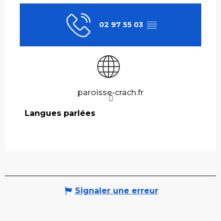
02 97 55 03
▒▒
paroisse-crach.fr
Langues parlées
Langues parlées
Signaler une erreur