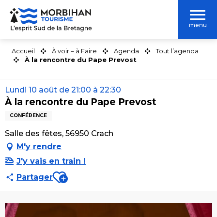
Aller
au
menu
contenu
principal
Accueil
À voir – à Faire
Agenda
Tout l’agenda
À la rencontre du Pape Prevost
Lundi 10 août de 21:00 à 22:30
À la rencontre du Pape Prevost
CONFÉRENCE
Salle des fêtes, 56950 Crach
M'y rendre
J'y vais en train !
Ajouter aux favoris
Partager