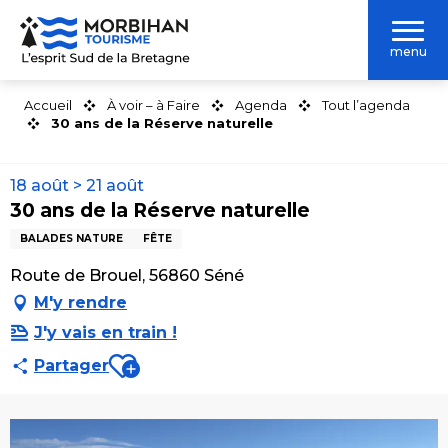
Aller
au
menu
contenu
principal
Accueil
À voir – à Faire
Agenda
Tout l’agenda
30 ans de la Réserve naturelle
18 août > 21 août
30 ans de la Réserve naturelle
BALADES NATURE
FÊTE
Route de Brouel, 56860 Séné
M'y rendre
J'y vais en train !
Ajouter aux favoris
Partager