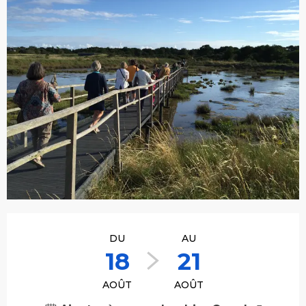
Ouverture et coordonnées
DU
AU
18
21
AOÛT
AOÛT