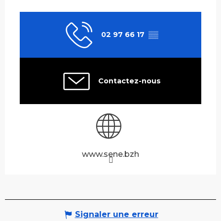
02 97 66 17
▒▒
Contactez-nous
www.sene.bzh
Signaler une erreur