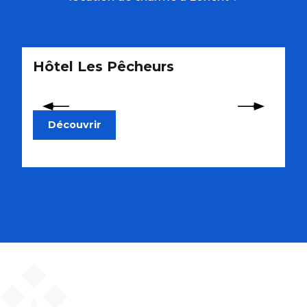
Hôtel Les Pêcheurs
H
Découvrir