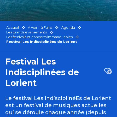
Accueil
À voir – à Faire
Agenda
Les grands évènements
Les festivals et concerts immanquables
Festival Les Indisciplinées de Lorient
Festival Les
Indisciplinées de
Ajou
Lorient
Le festival Les IndisciplinéEs de Lorient
est un festival de musiques actuelles
qui se déroule chaque année (depuis