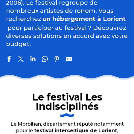
2006). Le festival regroupe de
nombreux artistes de renom. Vous
recherchez
un hébergement à Lorient
pour participer au festival ? Découvrez
diverses solutions en accord avec votre
budget.
Le festival Les
Indisciplinés
Le Morbihan, département réputé notamment
pour le
festival interceltique de Lorient
,