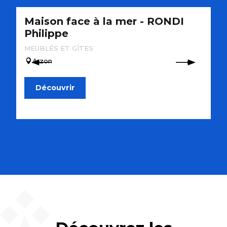
Maison face à la mer - RONDI
A
Philippe
M
MEUBLÉS ET GÎTES
Arzon
Découvrir