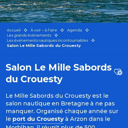
Accueil
À voir – à Faire
Agenda
Les grands évènements
Les événements nautiques incontournables
Salon Le Mille Sabords du Crouesty
Salon Le Mille Sabords
Ajou
du Crouesty
Le Mille Sabords du Crouesty est le
salon nautique en Bretagne à ne pas
manquer. Organisé chaque année sur
le
port du Crouesty
à Arzon dans le
Morbihan, il réunit plus de 500