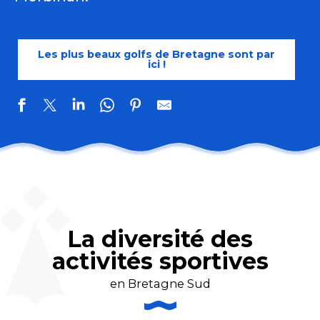
Les plus beaux golfs de Bretagne sont par
ici !
Golf Blue Green Ploemeur Océan
Golf de Belle Île en Mer
Golf Bluegreen Rhuys Kerver
Golf Buegreen Baden
La diversité des
Golf Nomade
Golf Nature
activités sportives
Golf Lac au Duc
Golf Bluegreen Saint-Laurent
en Bretagne Sud
Sports aériens dans le Morbihan,
Golf de Vannes-Atlantheix
Bretagne sud
Golf de Quiberon