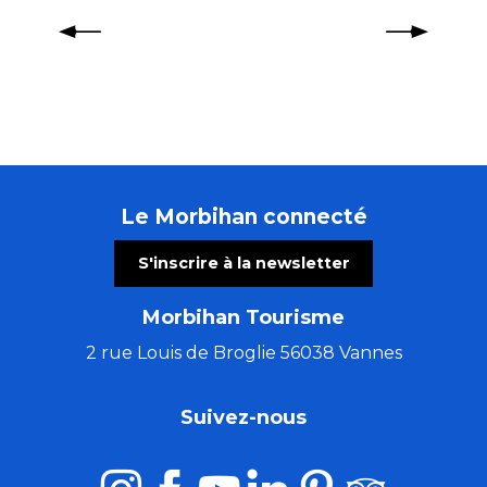
Golf de Caden
Golf de Rimaison
Le Morbihan connecté
S'inscrire à la newsletter
Morbihan Tourisme
2 rue Louis de Broglie 56038 Vannes
Suivez-nous