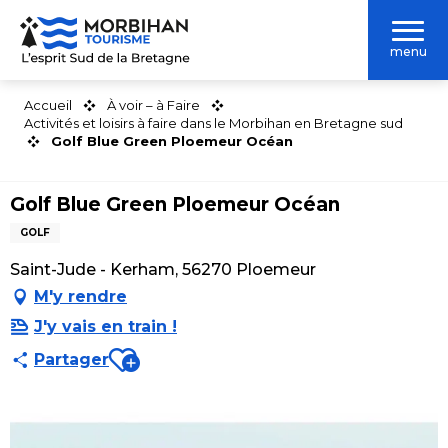
Aller
au
menu
contenu
principal
Accueil
À voir – à Faire
Activités et loisirs à faire dans le Morbihan en Bretagne sud
Golf Blue Green Ploemeur Océan
Golf Blue Green Ploemeur Océan
GOLF
Saint-Jude - Kerham, 56270 Ploemeur
M'y rendre
J'y vais en train !
Ajouter aux favoris
Partager