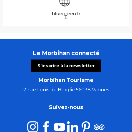
bluegreen.fr
Le Morbihan connecté
S'inscrire à la newsletter
Morbihan Tourisme
2 rue Louis de Broglie 56038 Vannes
Suivez-nous